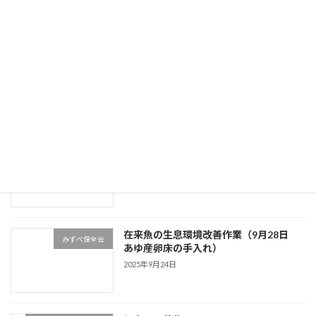
ました。
2026年5月14日
アユ釣り愉しもう‼
豊川上漁協の取り組み
2026年5月7日
汲み上げ放流アユの成長は良好
河川環境
2025年12月11日
在来魚の生息環境改善作業（9月28日
みずべ保全会
あゆ産卵床の手入れ）
2025年9月24日