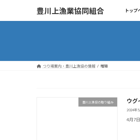
コ
ナ
豊川上漁業協同組合
トップ
ン
ビ
テ
ゲ
ン
ー
ツ
シ
へ
ョ
ス
ン
キ
に
ッ
移
つり場案内・豊川上漁協の情報
増殖
プ
動
ウグ
豊川上漁協の取り組み
2024年
4月7