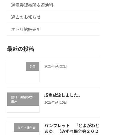
遊漁券販売所＆遊漁料
過去のお知らせ
オトリ鮎販売所
最近の投稿
2026年6月22日
釣果
成魚放流しました。
豊川上漁協の取り
組み
2026年6月15日
パンフレット 「とよがわと
みずべ保全会
あゆ」（みずべ保全会２０２