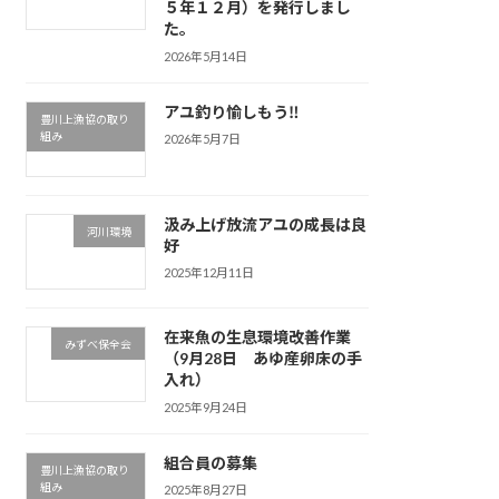
５年１２月）を発行しまし
た。
2026年5月14日
アユ釣り愉しもう‼
豊川上漁協の取り
組み
2026年5月7日
汲み上げ放流アユの成長は良
河川環境
好
2025年12月11日
在来魚の生息環境改善作業
みずべ保全会
（9月28日 あゆ産卵床の手
入れ）
2025年9月24日
組合員の募集
豊川上漁協の取り
組み
2025年8月27日