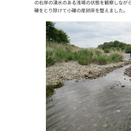
の右岸の湧水のある浅場の状態を観察しなが
:
礫をとり除けて小礫の産卵床を整えました。