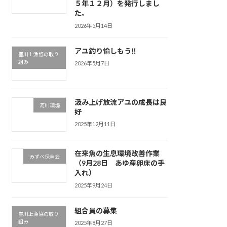
５年１２月）を発行しまし
た。
2026年5月14日
アユ釣り愉しもう‼
豊川上漁協の取り
組み
2026年5月7日
汲み上げ放流アユの成長は良
河川環境
好
2025年12月11日
在来魚の生息環境改善作業
みずべ保全会
（9月28日 あゆ産卵床の手
入れ）
2025年9月24日
組合員の募集
豊川上漁協の取り
組み
2025年8月27日