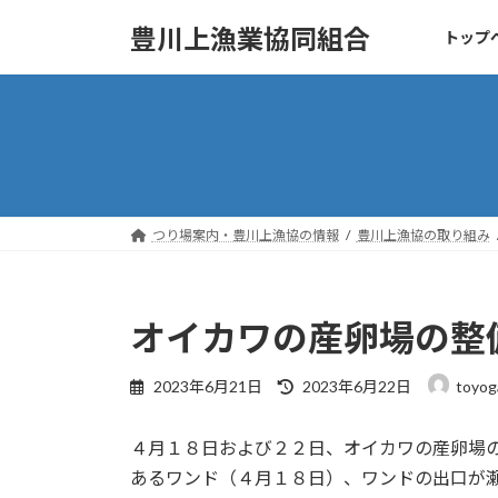
コ
ナ
豊川上漁業協同組合
トップ
ン
ビ
テ
ゲ
ン
ー
ツ
シ
へ
ョ
ス
ン
キ
に
ッ
移
つり場案内・豊川上漁協の情報
豊川上漁協の取り組み
プ
動
オイカワの産卵場の整
最
2023年6月21日
2023年6月22日
toyog
終
更
４月１８日および２２日、オイカワの産卵場
新
日
あるワンド（４月１８日）、ワンドの出口が
時