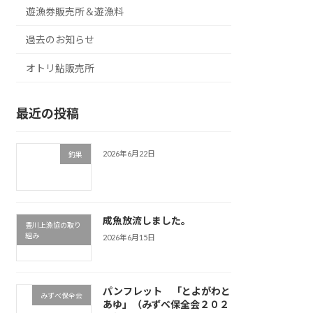
遊漁券販売所＆遊漁料
過去のお知らせ
オトリ鮎販売所
最近の投稿
2026年6月22日
釣果
成魚放流しました。
豊川上漁協の取り
組み
2026年6月15日
パンフレット 「とよがわと
みずべ保全会
あゆ」（みずべ保全会２０２