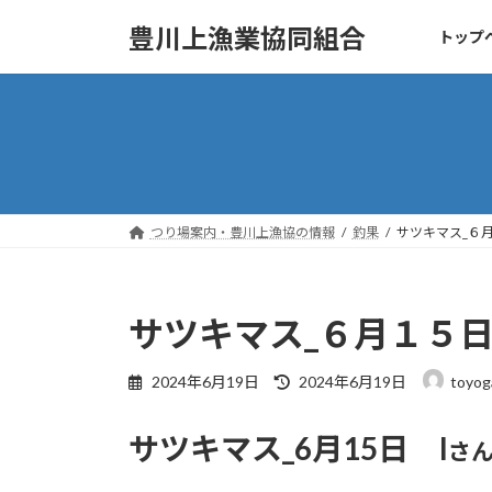
コ
ナ
豊川上漁業協同組合
トップ
ン
ビ
テ
ゲ
ン
ー
ツ
シ
へ
ョ
ス
ン
キ
に
ッ
移
つり場案内・豊川上漁協の情報
釣果
サツキマス_６
プ
動
サツキマス_６月１５日
最
2024年6月19日
2024年6月19日
toyog
終
更
サツキマス_6月15日 I
新
さ
日
時