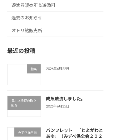
遊漁券販売所＆遊漁料
過去のお知らせ
オトリ鮎販売所
最近の投稿
2026年6月22日
釣果
成魚放流しました。
豊川上漁協の取り
組み
2026年6月15日
パンフレット 「とよがわと
みずべ保全会
あゆ」（みずべ保全会２０２