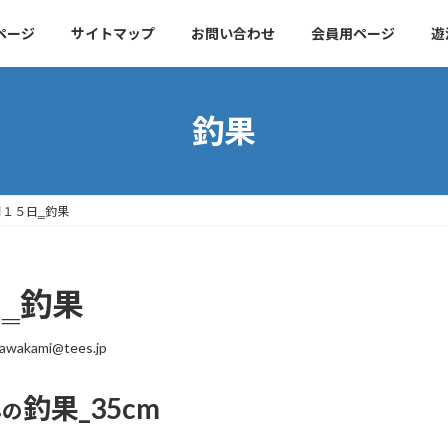
ページ
サイトマップ
お問い合わせ
会員用ページ
遊
釣果
月１５日‗釣果
‗釣果
awakami@tees.jp
釣果_35cm
んの