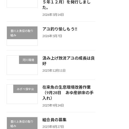
５年１２月）を発行しまし
た。
2026年5月14日
アユ釣り愉しもう‼
豊川上漁協の取り
組み
2026年5月7日
汲み上げ放流アユの成長は良
河川環境
好
2025年12月11日
在来魚の生息環境改善作業
みずべ保全会
（9月28日 あゆ産卵床の手
入れ）
2025年9月24日
組合員の募集
豊川上漁協の取り
組み
2025年8月27日