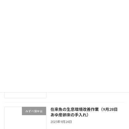
パンフレット 「とよがわとあゆ」（み
みずべ保全会
ずべ保全会２０２５年１２月）を発行し
ました。
2026年5月14日
アユ釣り愉しもう‼
豊川上漁協の取り組み
2026年5月7日
汲み上げ放流アユの成長は良好
河川環境
2025年12月11日
在来魚の生息環境改善作業（9月28日
みずべ保全会
あゆ産卵床の手入れ）
2025年9月24日